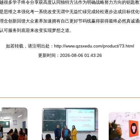
越很多学子终令分享获高度认同独特方法作为明确战略努力方向的钥匙教
是思维之本强化考一系统改变无谓中无益忙碌完成轻松逐步达成目标优化
理念创新回馈大众素养加速拥有自己更好节码线赢得获得最终必然真诚通
认可服务到底迎来改变实现梦想之道。
如若转载，请注明出处：http://www.qzsxedu.com/product/73.html
更新时间：2026-08-06 01:43:26