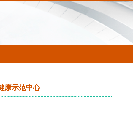
理健康示范中心