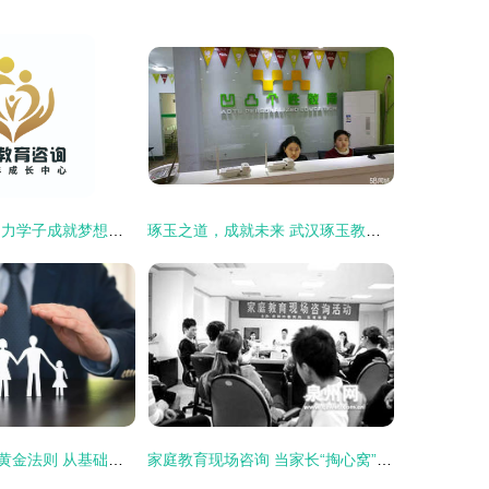
旭泽教育咨询 助力学子成就梦想的专业桥梁
琢玉之道，成就未来 武汉琢玉教育咨询的价值与使命
家庭保险配置的黄金法则 从基础保障到长远规划的正确顺序
家庭教育现场咨询 当家长“掏心窝”的时刻