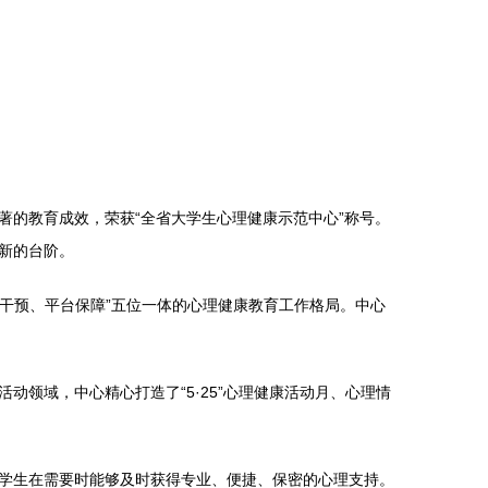
的教育成效，荣获“全省大学生心理健康示范中心”称号。
新的台阶。
防干预、平台保障”五位一体的心理健康教育工作格局。中心
领域，中心精心打造了“5·25”心理健康活动月、心理情
学生在需要时能够及时获得专业、便捷、保密的心理支持。